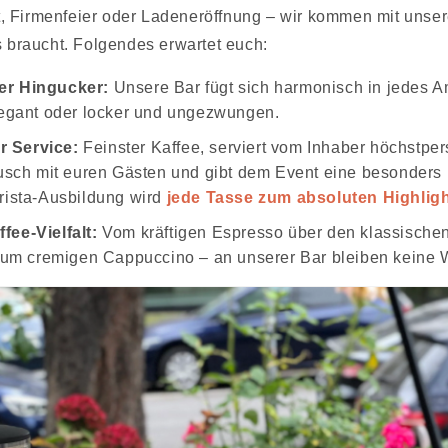
 Firmenfeier oder Ladeneröffnung – wir kommen mit unse
s braucht. Folgendes erwartet euch:
her Hingucker:
Unsere Bar fügt sich harmonisch in jedes A
legant oder locker und ungezwungen.
r Service:
Feinster Kaffee, serviert vom Inhaber höchstpe
usch mit euren Gästen und gibt dem Event eine besonders 
rista-Ausbildung wird
jede Tasse zum absoluten Highligh
ffee-Vielfalt:
Vom kräftigen Espresso über den klassische
 zum cremigen Cappuccino – an unserer Bar bleiben keine 