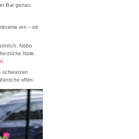
rer Bar genau
mbiente ein – ob
rsönlich. Nebo
herzliche Note.
t.
n schwarzen
Wünsche offen.